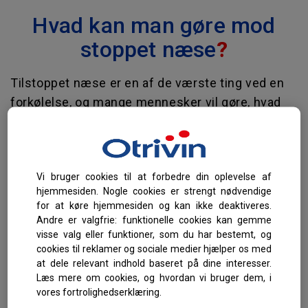
Hvad kan man gøre mod
stoppet næse
?
Tilstoppet næse er en af de værste ting ved en
forkølelse, og mange mennesker vil gøre, hvad
de kan for at kurere den. Ved at kombinere de
nedenstående råd med passende medicinsk
behandling kan man lindre en tilstoppet næse.
Vi bruger cookies til at forbedre din oplevelse af
Råd mod stoppet næse:
hjemmesiden. Nogle cookies er strengt nødvendige
for at køre hjemmesiden og kan ikke deaktiveres.
Holde næsepassagen fugtig
Andre er valgfrie: funktionelle cookies kan gemme
visse valg eller funktioner, som du har bestemt, og
Lange brusebade, så du kan indånde damp
cookies til reklamer og sociale medier hjælper os med
Bruge næsespray mod stoppet næse
at dele relevant indhold baseret på dine interesser.
Drikke masser af væske
Læs mere om cookies, og hvordan vi bruger dem, i
vores fortrolighedserklæring.
Lægge et fugtigt håndklæde på ansigtet