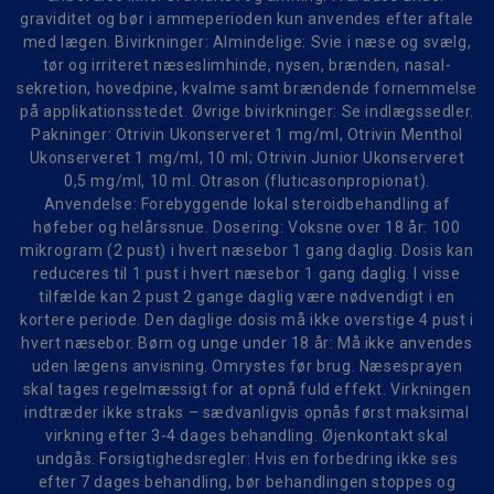
graviditet og bør i ammeperioden kun anvendes efter aftale
med lægen. Bivirkninger: Almindelige: Svie i næse og svælg,
tør og irriteret næseslimhinde, nysen, brænden, nasal-
sekretion, hovedpine, kvalme samt brændende fornemmelse
på applikationsstedet. Øvrige bivirkninger: Se indlægssedler.
Pakninger: Otrivin Ukonserveret 1 mg/ml, Otrivin Menthol
Ukonserveret 1 mg/ml, 10 ml; Otrivin Junior Ukonserveret
0,5 mg/ml, 10 ml. Otrason (fluticasonpropionat).
Anvendelse: Forebyggende lokal steroidbehandling af
høfeber og helårssnue. Dosering: Voksne over 18 år: 100
mikrogram (2 pust) i hvert næsebor 1 gang daglig. Dosis kan
reduceres til 1 pust i hvert næsebor 1 gang daglig. I visse
tilfælde kan 2 pust 2 gange daglig være nødvendigt i en
kortere periode. Den daglige dosis må ikke overstige 4 pust i
hvert næsebor. Børn og unge under 18 år: Må ikke anvendes
uden lægens anvisning. Omrystes før brug. Næsesprayen
skal tages regelmæssigt for at opnå fuld effekt. Virkningen
indtræder ikke straks – sædvanligvis opnås først maksimal
virkning efter 3-4 dages behandling. Øjenkontakt skal
undgås. Forsigtighedsregler: Hvis en forbedring ikke ses
efter 7 dages behandling, bør behandlingen stoppes og