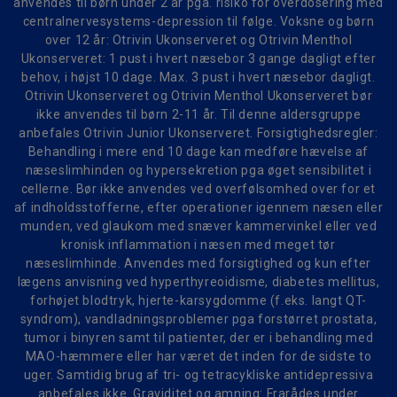
anvendes til børn under 2 år pga. risiko for overdosering med
centralnervesystems-depression til følge. Voksne og børn
over 12 år: Otrivin Ukonserveret og Otrivin Menthol
Ukonserveret: 1 pust i hvert næsebor 3 gange dagligt efter
behov, i højst 10 dage. Max. 3 pust i hvert næsebor dagligt.
Otrivin Ukonserveret og Otrivin Menthol Ukonserveret bør
ikke anvendes til børn 2-11 år. Til denne aldersgruppe
anbefales Otrivin Junior Ukonserveret. Forsigtighedsregler:
Behandling i mere end 10 dage kan medføre hævelse af
næseslimhinden og hypersekretion pga øget sensibilitet i
cellerne. Bør ikke anvendes ved overfølsomhed over for et
af indholdsstofferne, efter operationer igennem næsen eller
munden, ved glaukom med snæver kammervinkel eller ved
kronisk inflammation i næsen med meget tør
næseslimhinde. Anvendes med forsigtighed og kun efter
lægens anvisning ved hyperthyreoidisme, diabetes mellitus,
forhøjet blodtryk, hjerte-karsygdomme (f.eks. langt QT-
syndrom), vandladningsproblemer pga forstørret prostata,
tumor i binyren samt til patienter, der er i behandling med
MAO-hæmmere eller har været det inden for de sidste to
uger. Samtidig brug af tri- og tetracykliske antidepressiva
anbefales ikke. Graviditet og amning: Frarådes under