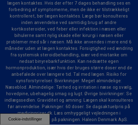
lægen kontaktes. Hvis der efter 7 dages behandling ses en
forbedring af symptomerne, men de ikke er tilstrækkeligt
kontrolleret, bør lægen kontaktes. Læge bør konsulteres
inden anvendelse ved samtidig brug af andre
kortikosteroider, ved feber eller infektion i næsen eller
bihulerne samt nylig skade eller kirurgi i næsen eller
problemer med sår i næsen. Må ikke anvendes i mere end 6
måneder uden at lægen kontaktes. Forsigtighed ved ændring
fra systemisk steroidbehandling, især ved mistanke om
nedsat binyrebarkfunktion. Kan nedsætte egen
hormonproduktion, især hvis der bruges større doser end de
anbefalede over længere tid. Tal med lægen. Risiko for
synsforstyrrelser. Bivirkninger: Meget almindelige:
Næseblod. Almindelige: Tørhed og irritation i næse og svælg,
hovedpine, ubehagelig smag og lugt. Øvrige bivirkninger: Se
indlægssedlen. Graviditet og amning: Lægen skal konsulteres
før anvendelse. Pakninger: 60 doser. Se dagsaktuelpris på
medicinpriser.dk. Læs omhyggeligt vejledningen i
Cookie-indstillinger
indlægssedlen eller på pakningen. Haleon Denmark ApS.
Trademarks owned or licensed by Haleon. ©2025 Haleon or