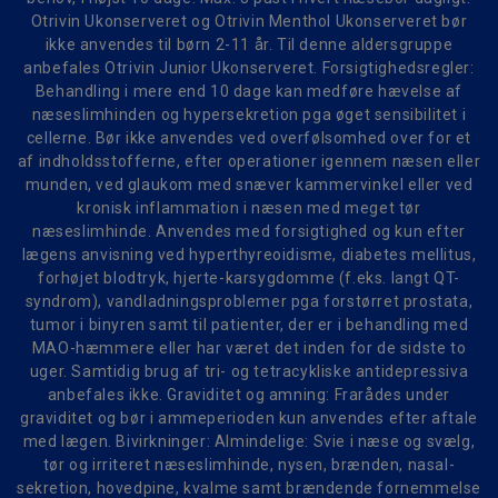
Otrivin Ukonserveret og Otrivin Menthol Ukonserveret bør
ikke anvendes til børn 2-11 år. Til denne aldersgruppe
anbefales Otrivin Junior Ukonserveret. Forsigtighedsregler:
Behandling i mere end 10 dage kan medføre hævelse af
næseslimhinden og hypersekretion pga øget sensibilitet i
cellerne. Bør ikke anvendes ved overfølsomhed over for et
af indholdsstofferne, efter operationer igennem næsen eller
munden, ved glaukom med snæver kammervinkel eller ved
kronisk inflammation i næsen med meget tør
næseslimhinde. Anvendes med forsigtighed og kun efter
lægens anvisning ved hyperthyreoidisme, diabetes mellitus,
forhøjet blodtryk, hjerte-karsygdomme (f.eks. langt QT-
syndrom), vandladningsproblemer pga forstørret prostata,
tumor i binyren samt til patienter, der er i behandling med
MAO-hæmmere eller har været det inden for de sidste to
uger. Samtidig brug af tri- og tetracykliske antidepressiva
anbefales ikke. Graviditet og amning: Frarådes under
graviditet og bør i ammeperioden kun anvendes efter aftale
med lægen. Bivirkninger: Almindelige: Svie i næse og svælg,
tør og irriteret næseslimhinde, nysen, brænden, nasal-
sekretion, hovedpine, kvalme samt brændende fornemmelse