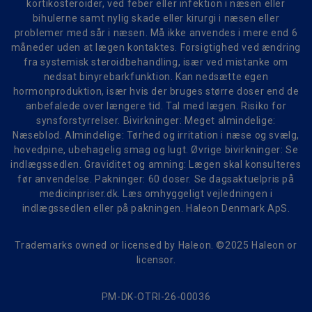
kortikosteroider, ved feber eller infektion i næsen eller
bihulerne samt nylig skade eller kirurgi i næsen eller
problemer med sår i næsen. Må ikke anvendes i mere end 6
måneder uden at lægen kontaktes. Forsigtighed ved ændring
fra systemisk steroidbehandling, især ved mistanke om
nedsat binyrebarkfunktion. Kan nedsætte egen
hormonproduktion, især hvis der bruges større doser end de
anbefalede over længere tid. Tal med lægen. Risiko for
synsforstyrrelser. Bivirkninger: Meget almindelige:
Næseblod. Almindelige: Tørhed og irritation i næse og svælg,
hovedpine, ubehagelig smag og lugt. Øvrige bivirkninger: Se
indlægssedlen. Graviditet og amning: Lægen skal konsulteres
før anvendelse. Pakninger: 60 doser. Se dagsaktuelpris på
medicinpriser.dk. Læs omhyggeligt vejledningen i
indlægssedlen eller på pakningen. Haleon Denmark ApS.
Trademarks owned or licensed by Haleon. ©2025 Haleon or
licensor.
PM-DK-OTRI-26-00036