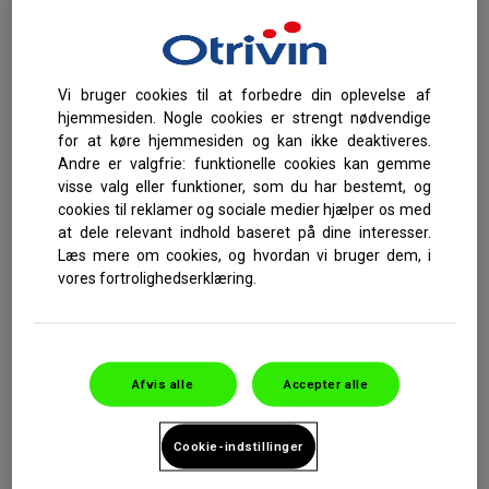
E-mail:
Vi bruger cookies til at forbedre din oplevelse af
hjemmesiden. Nogle cookies er strengt nødvendige
mystory.nd@haleon.com
for at køre hjemmesiden og kan ikke deaktiveres.
Andre er valgfrie: funktionelle cookies kan gemme
Tlf.:
visse valg eller funktioner, som du har bestemt, og
cookies til reklamer og sociale medier hjælper os med
at dele relevant indhold baseret på dine interesser.
+45 80 251 627
Læs mere om cookies, og hvordan vi bruger dem, i
(Mandag-fredag kl. 8-17)
vores fortrolighedserklæring.
Postadresse:
Haleon ApS
Afvis alle
Accepter alle
Delta Park 37
2665 Vallensbæk Strand
Cookie-indstillinger