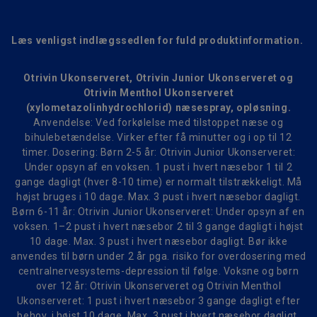
Læs venligst indlægssedlen for fuld produktinformation.
Otrivin Ukonserveret, Otrivin Junior Ukonserveret og
Otrivin Menthol Ukonserveret
(xylometazolinhydrochlorid) næsespray, opløsning.
Anvendelse: Ved forkølelse med tilstoppet næse og
bihulebetændelse. Virker efter få minutter og i op til 12
timer. Dosering: Børn 2-5 år: Otrivin Junior Ukonserveret:
Under opsyn af en voksen. 1 pust i hvert næsebor 1 til 2
gange dagligt (hver 8-10 time) er normalt tilstrækkeligt. Må
højst bruges i 10 dage. Max. 3 pust i hvert næsebor dagligt.
Børn 6-11 år: Otrivin Junior Ukonserveret: Under opsyn af en
voksen. 1–2 pust i hvert næsebor 2 til 3 gange dagligt i højst
10 dage. Max. 3 pust i hvert næsebor dagligt. Bør ikke
anvendes til børn under 2 år pga. risiko for overdosering med
centralnervesystems-depression til følge. Voksne og børn
over 12 år: Otrivin Ukonserveret og Otrivin Menthol
Ukonserveret: 1 pust i hvert næsebor 3 gange dagligt efter
behov, i højst 10 dage. Max. 3 pust i hvert næsebor dagligt.