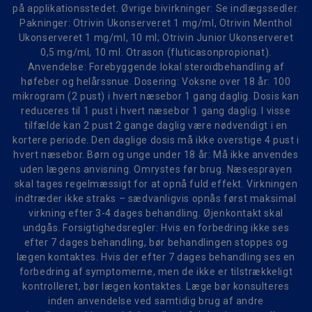
på applikationsstedet. Øvrige bivirkninger: Se indlægssedler.
Pakninger: Otrivin Ukonserveret 1 mg/ml, Otrivin Menthol
Ukonserveret 1 mg/ml, 10 ml; Otrivin Junior Ukonserveret
0,5 mg/ml, 10 ml. Otrason (fluticasonpropionat).
Anvendelse: Forebyggende lokal steroidbehandling af
høfeber og helårssnue. Dosering: Voksne over 18 år: 100
mikrogram (2 pust) i hvert næsebor 1 gang daglig. Dosis kan
reduceres til 1 pust i hvert næsebor 1 gang daglig. I visse
tilfælde kan 2 pust 2 gange daglig være nødvendigt i en
kortere periode. Den daglige dosis må ikke overstige 4 pust i
hvert næsebor. Børn og unge under 18 år: Må ikke anvendes
uden lægens anvisning. Omrystes før brug. Næsesprayen
skal tages regelmæssigt for at opnå fuld effekt. Virkningen
indtræder ikke straks – sædvanligvis opnås først maksimal
virkning efter 3-4 dages behandling. Øjenkontakt skal
undgås. Forsigtighedsregler: Hvis en forbedring ikke ses
efter 7 dages behandling, bør behandlingen stoppes og
lægen kontaktes. Hvis der efter 7 dages behandling ses en
forbedring af symptomerne, men de ikke er tilstrækkeligt
kontrolleret, bør lægen kontaktes. Læge bør konsulteres
inden anvendelse ved samtidig brug af andre